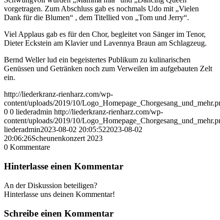
vorgetragen. Zum Abschluss gab es nochmals Udo mit „Vielen
Dank für die Blumen“ , dem Titellied von „Tom und Jerry“.
Viel Applaus gab es für den Chor, begleitet von Sänger im Tenor,
Dieter Eckstein am Klavier und Lavennya Braun am Schlagzeug.
Bernd Weller lud ein begeistertes Publikum zu kulinarischen
Genüssen und Getränken noch zum Verweilen im aufgebauten Zelt
ein.
http://liederkranz-rienharz.com/wp-
content/uploads/2019/10/Logo_Homepage_Chorgesang_und_mehr.p
0
0
liederadmin
http://liederkranz-rienharz.com/wp-
content/uploads/2019/10/Logo_Homepage_Chorgesang_und_mehr.p
liederadmin
2023-08-02 20:05:52
2023-08-02
20:06:26
Scheunenkonzert 2023
0
Kommentare
Hinterlasse einen Kommentar
An der Diskussion beteiligen?
Hinterlasse uns deinen Kommentar!
Schreibe einen Kommentar