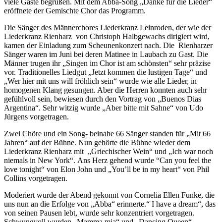
viele Gäste begrüßen. Mit dem Abba-Song „Danke für die Lieder“
eröffnete der Gemischte Chor das Programm.
Die Sänger des Männerchores Liederkranz Leinroden, der wie der
Liederkranz Rienharz von Christoph Halbgewachs dirigiert wird,
kamen der Einladung zum Scheunenkonzert nach. Die Rienharzer
Sänger waren im Juni bei deren Matinee in Laubach zu Gast. Die
Männer trugen ihr „Singen im Chor ist am schönsten“ sehr präzise
vor. Traditionelles Liedgut „Jetzt kommen die lustigen Tage“ und
„Wer hier mit uns will fröhlich sein“ wurde wie alle Lieder, in
homogenen Klang gesungen. Aber die Herren konnten auch sehr
gefühlvoll sein, bewiesen durch den Vortrag von „Buenos Dias
Argentina“. Sehr witzig wurde „Aber bitte mit Sahne“ von Udo
Jürgens vorgetragen.
Zwei Chöre und ein Song- beinahe 66 Sänger standen für „Mit 66
Jahren“ auf der Bühne. Nun gehörte die Bühne wieder dem
Liederkranz Rienharz mit „Griechischer Wein“ und „Ich war noch
niemals in New York“. Ans Herz gehend wurde “Can you feel the
love tonight“ von Elon John und „You’ll be in my heart“ von Phil
Collins vorgetragen.
Moderiert wurde der Abend gekonnt von Cornelia Ellen Funke, die
uns nun an die Erfolge von „Abba“ erinnerte.“ I have a dream“, das
von seinen Pausen lebt, wurde sehr konzentriert vorgetragen.
Schwungvoll wurden „Mamma mia“ und „Dancing Queen“